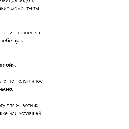
такие моменты ты
торник начнется с
тебе пульт
нной»
.
олютно нелогичное
нимно
.
ту для животных.
шке или уставшей