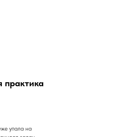
я практика
 уже упала на
накидал задач,