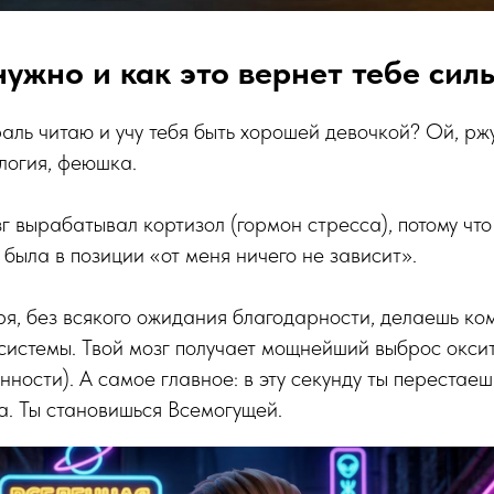
нужно и как это вернет тебе сил
раль читаю и учу тебя быть хорошей девочкой? Ой, ржу
логия, феюшка.
зг вырабатывал кортизол (гормон стресса), потому что
 была в позиции «от меня ничего не зависит».
ря, без всякого ожидания благодарности, делаешь ко
системы. Твой мозг получает мощнейший выброс окси
нности). А самое главное: в эту секунду ты перестае
а. Ты становишься Всемогущей.