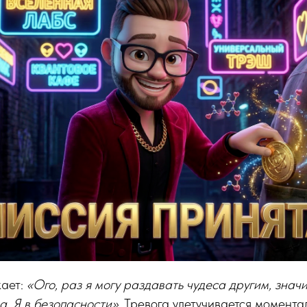
ает:
«Ого, раз я могу раздавать чудеса другим, значи
а. Я в безопасности»
. Тревога улетучивается момент