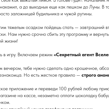
о нахамил, а до выходных еще как пешком до Луны. В 
росто заложницей будильника и чужой рутины.
этим тяжелым осадком пойдешь спать — завтрашний в
ски. Нам нужно срочно сбить эту программу и вернуть 
ей жизни!
ь в игру. Включаем режим
«Секретный агент Вселе
м вечером, тебе нужно сделать одно крошечное, абс
незнакомца. Но есть жесткое правило —
строго ано
ское приложение и переведи 100 рублей любому прию
магазине на кассе, незаметно оплати шоколадку бабу
нком.
олни случайный номер телефона на полтинник.