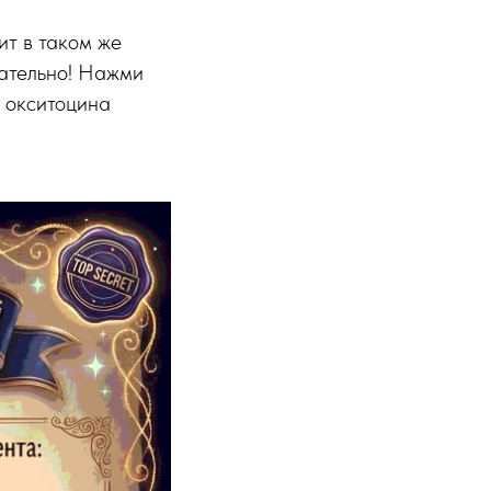
ит в таком же
чательно! Нажми
и окситоцина
!