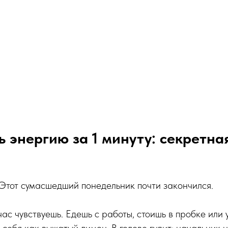
ь энергию за 1 минуту: секретна
 Этот сумасшедший понедельник почти закончился.
час чувствуешь. Едешь с работы, стоишь в пробке или
себя как выжатый лимон. В голове гудит: начальник 