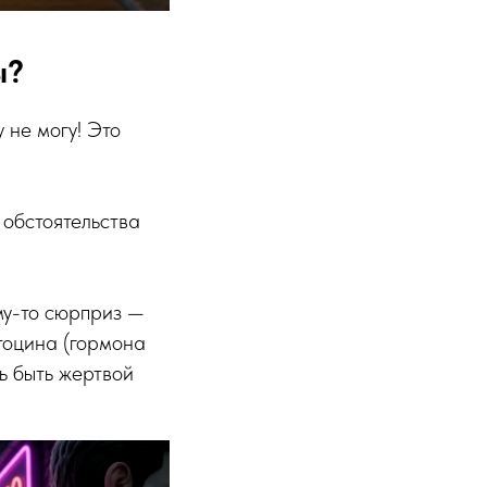
ы?
 не могу! Это
 обстоятельства
му-то сюрприз —
тоцина (гормона
шь быть жертвой