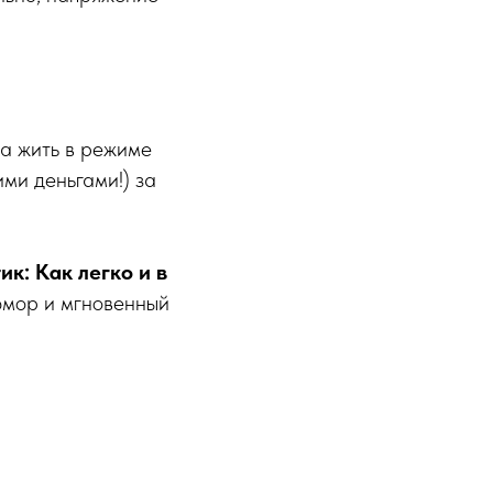
ла жить в режиме
ими деньгами!) за
ик: Как легко и в
 юмор и мгновенный