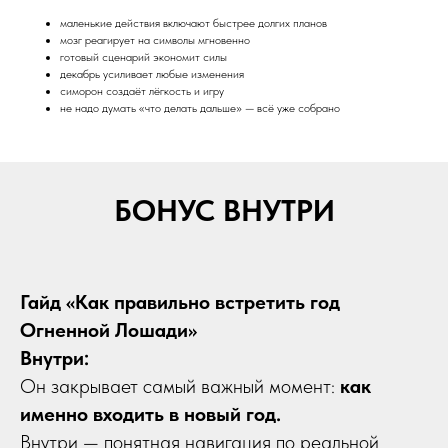
маленькие действия включают быстрее долгих планов
мозг реагирует на символы мгновенно
готовый сценарий экономит силы
декабрь усиливает любые изменения
симорон создаёт лёгкость и игру
не надо думать «что делать дальше» — всё уже собрано
БОНУС ВНУТРИ
Гайд «Как правильно встретить год
Огненной Лошади»
Внутри:
Он закрывает самый важный момент:
как
именно входить в новый год.
Внутри — понятная навигация по реальной